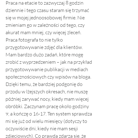
Praca na etacie to zazwyczaj 8 godzin 
dziennie i tego czasu staram się trzymać 
się w mojej jednoosobowej firmie. Nie 
zmieniam go w zależności od tego, czy 
akurat mam mniej, czy więcej zleceń. 
Praca fotografa to nie tylko 
przygotowywanie zdjęć dla klientów. 
Mam bardzo dużo zadań, które mogę 
zrobić z wyprzedzeniem – jak na przykład 
przygotowywanie publikacji w mediach 
społecznościowych czy wpisów na bloga. 
Dzięki temu, że bardziej podgonię do 
przodu w lżejszych okresach, nie muszę 
później zarywać nocy, kiedy mam więcej 
obróbki. Zaczynam pracę około godziny 
9, a kończę o 16-17. Ten system sprawdza 
mi się już od wielu miesięcy (dotyczy to 
oczywiście dni, kiedy nie mam sesji 
zdjęciowych). Co prawda zdarza się, że 