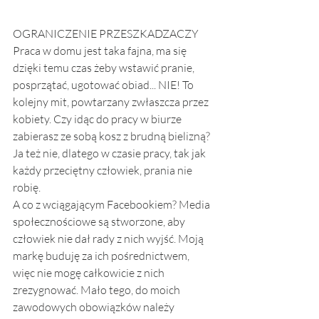
OGRANICZENIE PRZESZKADZACZY
Praca w domu jest taka fajna, ma się 
dzięki temu czas żeby wstawić pranie, 
posprzątać, ugotować obiad... NIE! To 
kolejny mit, powtarzany zwłaszcza przez 
kobiety. Czy idąc do pracy w biurze 
zabierasz ze sobą kosz z brudną bielizną? 
Ja też nie, dlatego w czasie pracy, tak jak 
każdy przeciętny człowiek, prania nie 
robię. 
A co z wciągającym Facebookiem? Media 
społecznościowe są stworzone, aby 
człowiek nie dał rady z nich wyjść. Moją 
markę buduję za ich pośrednictwem, 
więc nie mogę całkowicie z nich 
zrezygnować. Mało tego, do moich 
zawodowych obowiązków należy 