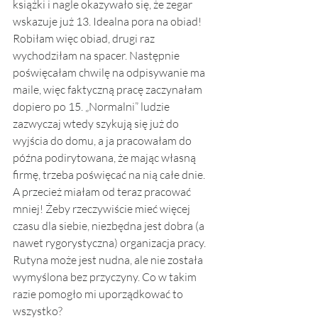
książki i nagle okazywało się, że zegar 
wskazuje już 13. Idealna pora na obiad! 
Robiłam więc obiad, drugi raz 
wychodziłam na spacer. Następnie 
poświęcałam chwilę na odpisywanie ma 
maile, więc faktyczną pracę zaczynałam 
dopiero po 15. „Normalni” ludzie 
zazwyczaj wtedy szykują się już do 
wyjścia do domu, a ja pracowałam do 
późna podirytowana, że mając własną 
firmę, trzeba poświęcać na nią całe dnie. 
A przecież miałam od teraz pracować 
mniej! Żeby rzeczywiście mieć więcej 
czasu dla siebie, niezbędna jest dobra (a 
nawet rygorystyczna) organizacja pracy. 
Rutyna może jest nudna, ale nie została 
wymyślona bez przyczyny. Co w takim 
razie pomogło mi uporządkować to 
wszystko? 