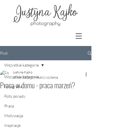
Post
Wszystkie kategorie
Justyna Kajko
Wszystkie kategorie
16 sty 2020
3 minut(y) czytania
Praca w domu - praca marzeń?
Fotografia
Foto porady
Praca
Motywacja
Inspiracje