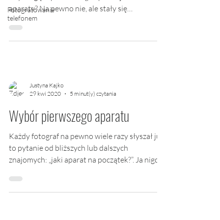
aparaty? Na pewno nie, ale stały się
Fotografowanie
telefonem
znakomitym...
Justyna Kajko
29 kwi 2020
5 minut(y) czytania
Wybór pierwszego aparatu
Każdy fotograf na pewno wiele razy słyszał już
to pytanie od bliższych lub dalszych
znajomych: „jaki aparat na początek?”. Ja nigdy
nie...