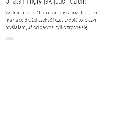
W dniu moich 21 urodzin postanowiłam, że nie
ma na co dłużej czekać i czas zrobić to, o czym
myślałam już od dawna, tylko trochę się...
Justyna Kajko
19 lip 2019
6 minut(y) czytania
Moja długa fotograficzna droga
Prawda, że nic się nie zmieniłam? :) fot. Monika
Zajk Ostatnio w jednej książce spotkałam
bardzo ciekawą definicję talentu. Mówi ona,
że...