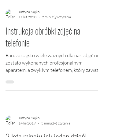
Justyna Kajko
11 lut 2020
2 minut(y) czytania
Instrukcja obróbki zdjęć na
telefonie
Bardzo często wiele ważnych dla nas zdjęć nie
zostało wykonanych profesjonalnym
aparatem, a zwykłym telefonem, który zawsze
mamy przy...
Justyna Kajko
14 lis 2019
5 minut(y) czytania
3 lata minęły jak jeden dzień!