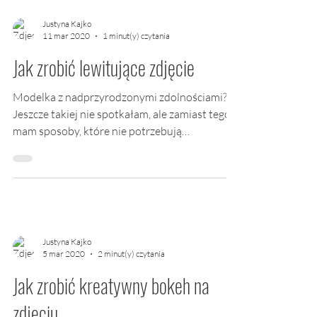
Justyna Kajko
11 mar 2020
1 minut(y) czytania
Jak zrobić lewitujące zdjęcie
Modelka z nadprzyrodzonymi zdolnościami?
Jeszcze takiej nie spotkałam, ale zamiast tego
mam sposoby, które nie potrzebują
umiejętności...
Justyna Kajko
5 mar 2020
2 minut(y) czytania
Jak zrobić kreatywny bokeh na
zdjęciu