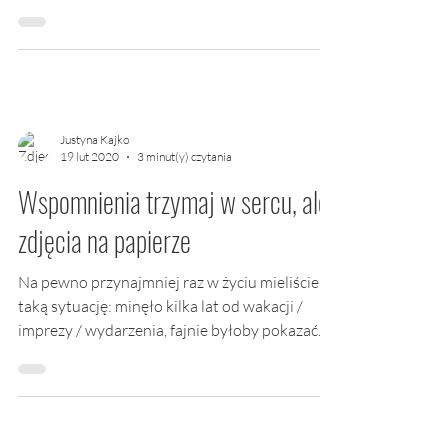
Justyna Kajko
19 lut 2020
3 minut(y) czytania
Wspomnienia trzymaj w sercu, ale
zdjęcia na papierze
Na pewno przynajmniej raz w życiu mieliście
taką sytuację: minęło kilka lat od wakacji /
imprezy / wydarzenia, fajnie byłoby pokazać...