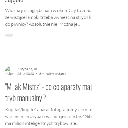
Wiosna już zagląda nam w okna. Czy to znaczy,
że wiszące lampki trzeba wynieść na strych lub
do piwnicy? Absolutnie nie! Można je...
Justyna Kajko
25 lut 2020
3 minut(y) czytania
"M jak Mistrz" - po co aparaty mają
tryb manualny?
Kupiłaś/kupiłeś aparat fotograficzny, ale masz
wrażenie, że chyba coś z nim jest nie tak? Niby
ma milion inteligentnych trybów, ale...