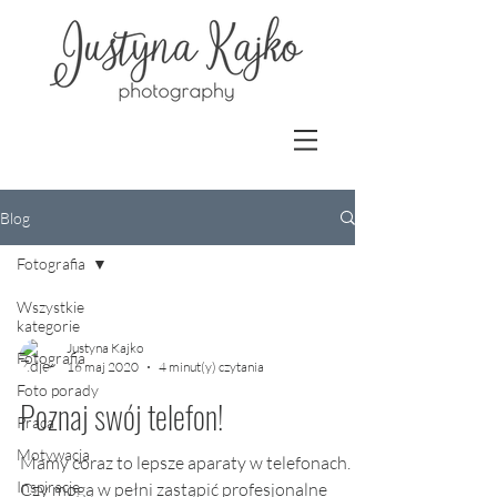
Blog
Fotografia
Wszystkie
kategorie
Justyna Kajko
Fotografia
16 maj 2020
4 minut(y) czytania
Foto porady
Poznaj swój telefon!
Praca
Motywacja
Mamy coraz to lepsze aparaty w telefonach.
Inspiracje
Czy mogą w pełni zastąpić profesjonalne