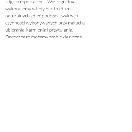
zdjęcia reportażem z Waszego dnia - 
wykonujemy wtedy bardzo dużo 
naturalnych zdjęć podczas zwykłych 
czynności wykonywanych przy maluchu: 
ubierania, karmienia i przytulania. 
Oprócz tego możemy zrobić klasyczne 
zdjęcia studyjne na moich tłach - 
zabieram ze sobą przenośny zestaw, 
który zmieści się nawet w niewielkim 
salonie.