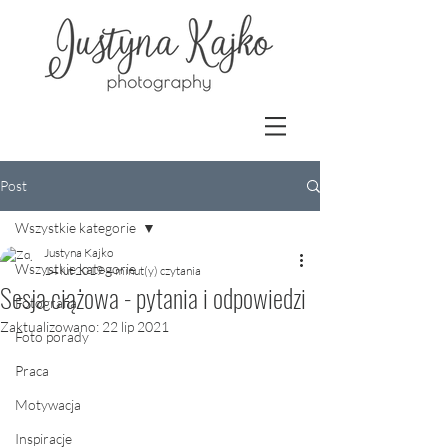
Post
Wszystkie kategorie
Justyna Kajko
Wszystkie kategorie
14 lut 2019
4 minut(y) czytania
Sesja ciążowa - pytania i odpowiedzi
Fotografia
Zaktualizowano:
22 lip 2021
Foto porady
Praca
Motywacja
Inspiracje