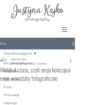
Post
Wszystkie kategorie
Justyna Kajko
Wszystkie kategorie
10 lis 2019
1 minut(y) czytania
Wehikuł czasu, czyli sesja kończąca
Fotografia
moje warsztaty fotograficzne
Foto porady
Praca
Motywacja
Inspiracje